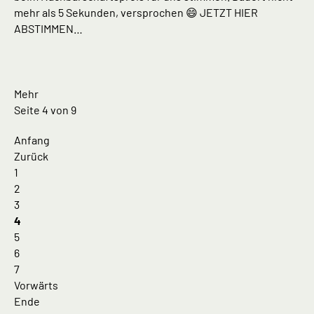
mehr als 5 Sekunden, versprochen 😄 JETZT HIER
ABSTIMMEN…
Mehr
Seite 4 von 9
Anfang
Zurück
1
2
3
4
5
6
7
Vorwärts
Ende